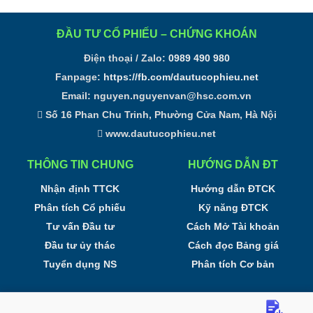
ĐẦU TƯ CỔ PHIẾU – CHỨNG KHOÁN
Điện thoại / Zalo:
0989 490 980
Fanpage:
https://fb.com/dautucophieu.net
Email:
nguyen.nguyenvan@hsc.com.vn
Số 16 Phan Chu Trinh, Phường Cửa Nam, Hà Nội
www.dautucophieu.net
THÔNG TIN CHUNG
HƯỚNG DẪN ĐT
Nhận định TTCK
Hướng dẫn ĐTCK
Phân tích Cổ phiếu
Kỹ năng ĐTCK
Tư vấn Đầu tư
Cách Mở Tài khoản
Đầu tư ủy thác
Cách đọc Bảng giá
Tuyển dụng NS
Phân tích Cơ bản