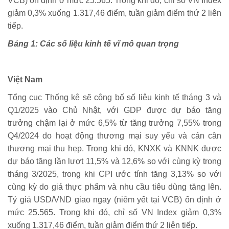
VCB) ổn định ở mức 25.565. Trong khi đó, chỉ số VN Index
giảm 0,3% xuống 1.317,46 điểm, tuần giảm điểm thứ 2 liên
tiếp.
Bảng 1: Các số liệu kinh tế vĩ mô quan trọng
Việt Nam
Tổng cục Thống kê sẽ công bố số liệu kinh tế tháng 3 và
Q1/2025 vào Chủ Nhật, với GDP được dự báo tăng
trưởng chậm lại ở mức 6,5% từ tăng trưởng 7,55% trong
Q4/2024 do hoạt động thương mại suy yếu và cán cân
thương mại thu hẹp. Trong khi đó, KNXK và KNNK được
dự báo tăng lần lượt 11,5% và 12,6% so với cùng kỳ trong
tháng 3/2025, trong khi CPI ước tính tăng 3,13% so với
cùng kỳ do giá thực phẩm và nhu cầu tiêu dùng tăng lên.
Tỷ giá USD/VND giao ngay (niêm yết tại VCB) ổn định ở
mức 25.565. Trong khi đó, chỉ số VN Index giảm 0,3%
xuống 1.317,46 điểm, tuần giảm điểm thứ 2 liên tiếp.