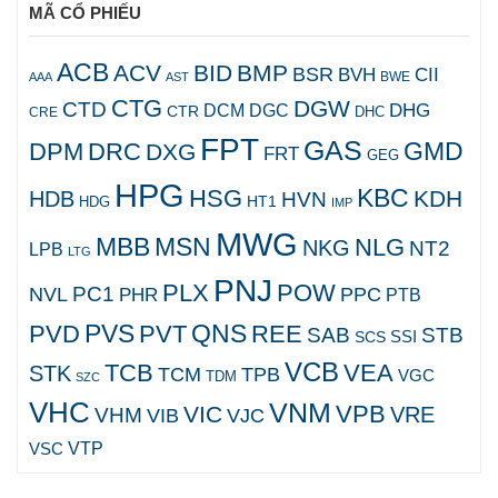
MÃ CỔ PHIẾU
ACB
ACV
BID
BMP
BSR
BVH
CII
AAA
AST
BWE
CTG
DGW
CTD
DHG
DCM
DGC
CTR
DHC
CRE
FPT
GAS
GMD
DPM
DRC
DXG
FRT
GEG
HPG
KBC
HSG
KDH
HDB
HVN
HT1
HDG
IMP
MWG
MBB
MSN
NLG
NKG
NT2
LPB
LTG
PNJ
PLX
POW
PC1
NVL
PPC
PHR
PTB
PVS
QNS
PVD
PVT
REE
SAB
STB
SCS
SSI
VCB
TCB
VEA
STK
TCM
TPB
VGC
TDM
SZC
VHC
VNM
VPB
VIC
VRE
VHM
VJC
VIB
VTP
VSC