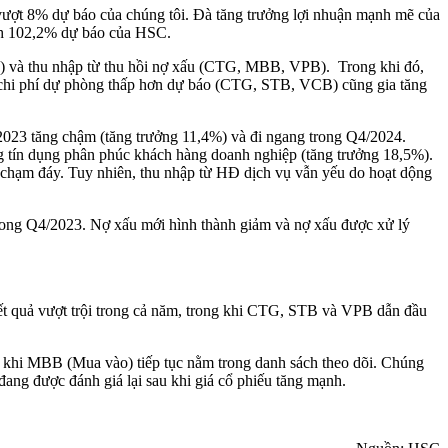
ượt 8% dự báo của chúng tôi. Đà tăng trưởng lợi nhuận mạnh mẽ của
nh 102,2% dự báo của HSC.
B) và thu nhập từ thu hồi nợ xấu (CTG, MBB, VPB). Trong khi đó,
í, chi phí dự phòng thấp hơn dự báo (CTG, STB, VCB) cũng gia tăng
2023 tăng chậm (tăng trưởng 11,4%) và đi ngang trong Q4/2024.
ng tín dụng phân phúc khách hàng doanh nghiệp (tăng trưởng 18,5%).
đã chạm đáy. Tuy nhiên, thu nhập từ HĐ dịch vụ vẫn yếu do hoạt dộng
trong Q4/2023. Nợ xấu mới hình thành giảm và nợ xấu được xử lý
t quả vượt trội trong cả năm, trong khi CTG, STB và VPB dẫn đầu
khi MBB (Mua vào) tiếp tục nằm trong danh sách theo dõi. Chúng
ang được đánh giá lại sau khi giá cổ phiếu tăng mạnh.