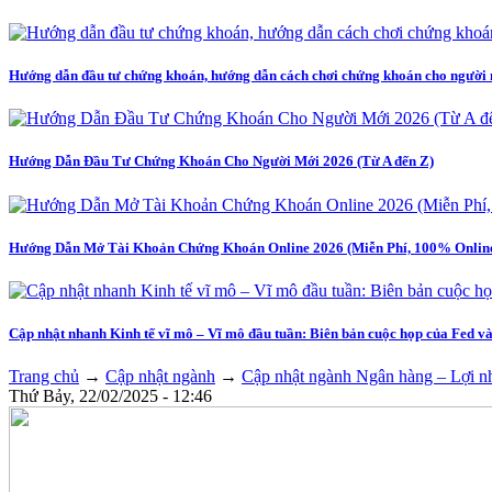
Hướng dẫn đầu tư chứng khoán, hướng dẫn cách chơi chứng khoán cho người 
Hướng Dẫn Đầu Tư Chứng Khoán Cho Người Mới 2026 (Từ A đến Z)
Hướng Dẫn Mở Tài Khoản Chứng Khoán Online 2026 (Miễn Phí, 100% Online,
Cập nhật nhanh Kinh tế vĩ mô – Vĩ mô đầu tuần: Biên bản cuộc họp của Fed v
Trang chủ
→
Cập nhật ngành
→
Cập nhật ngành Ngân hàng – Lợi nhuậ
Thứ Bảy, 22/02/2025 - 12:46