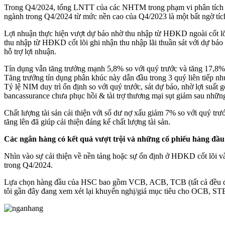
Trong Q4/2024, tổng LNTT của các NHTM trong phạm vi phân tích củ
ngành trong Q4/2024 từ mức nền cao của Q4/2023 là một bất ngờ t
Lợi nhuận thực hiện vượt dự báo nhờ thu nhập từ HĐKD ngoài cốt lõ
thu nhập từ HĐKD cốt lõi ghi nhận thu nhập lãi thuần sát với dự bá
hỗ trợ lợi nhuận.
Tín dụng vẫn tăng trưởng mạnh 5,8% so với quý trước và tăng 17,8%
Tăng trưởng tín dụng phân khúc này dẫn đầu trong 3 quý liên tiếp n
Tỷ lệ NIM duy trì ổn định so với quý trước, sát dự báo, nhờ lợi suấ
bancassurance chưa phục hồi & tài trợ thương mại sụt giảm sau những
Chất lượng tài sản cải thiện với số dư nợ xấu giảm 7% so với quý t
tăng lên đã giúp cải thiện đáng kể chất lượng tài sản.
Các ngân hàng có kết quả vượt trội và những cổ phiếu hàng đầu
Nhìn vào sự cải thiện về nền tảng hoặc sự ổn định ở HĐKD cốt lõi
trong Q4/2024.
Lựa chọn hàng đầu của HSC bao gồm VCB, ACB, TCB (tất cả đều đượ
tôi gần đây đang xem xét lại khuyến nghị/giá mục tiêu cho OCB, STB