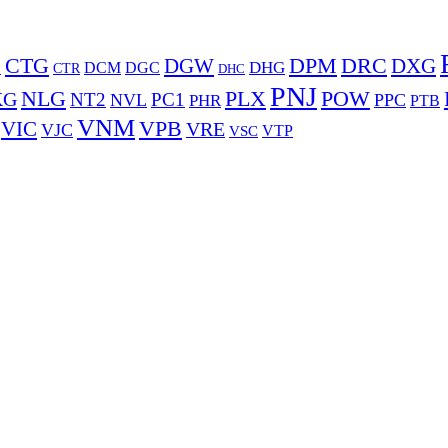
DPM
DRC
CTG
DXG
DGW
D
DHG
DCM
DGC
CTR
DHC
PNJ
NLG
PLX
POW
KG
NT2
PC1
NVL
PPC
PHR
PTB
VNM
VPB
VIC
VRE
VJC
VSC
VTP