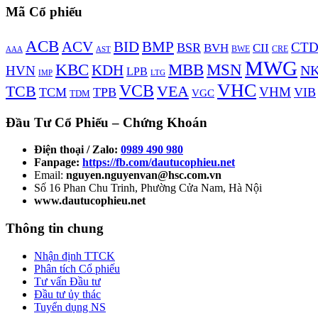
Mã Cổ phiếu
ACB
BMP
ACV
BID
CT
BSR
BVH
CII
AAA
BWE
CRE
AST
MWG
KBC
MBB
MSN
KDH
N
HVN
LPB
LTG
IMP
VHC
VCB
TCB
VEA
VHM
TCM
TPB
VIB
VGC
TDM
Đầu Tư Cổ Phiếu – Chứng Khoán
Điện thoại / Zalo:
0989 490 980
Fanpage:
https://fb.com/dautucophieu.net
Email:
nguyen.nguyenvan@hsc.com.vn
Số 16 Phan Chu Trinh, Phường Cửa Nam, Hà Nội
www.dautucophieu.net
Thông tin chung
Nhận định TTCK
Phân tích Cổ phiếu
Tư vấn Đầu tư
Đầu tư ủy thác
Tuyển dụng NS