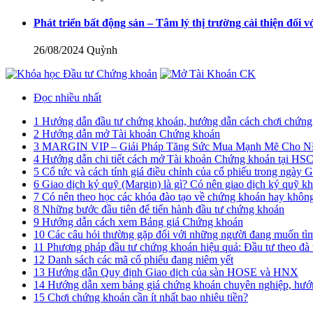
Phát triển bất động sản – Tâm lý thị trường cải thiện đối 
26/08/2024
Quỳnh
Đọc nhiều nhất
1
Hướng dẫn đầu tư chứng khoán, hướng dẫn cách chơi chứng 
2
Hướng dẫn mở Tài khoản Chứng khoán
3
MARGIN VIP – Giải Pháp Tăng Sức Mua Mạnh Mẽ Cho 
4
Hướng dẫn chi tiết cách mở Tài khoản Chứng khoán tại HS
5
Cổ tức và cách tính giá điều chỉnh của cổ phiếu trong ngà
6
Giao dịch ký quỹ (Margin) là gì? Có nên giao dịch ký quỹ k
7
Có nên theo học các khóa đào tạo về chứng khoán hay khôn
8
Những bước đầu tiên để tiến hành đầu tư chứng khoán
9
Hướng dẫn cách xem Bảng giá Chứng khoán
10
Các câu hỏi thường gặp đối với những người đang muốn tì
11
Phương pháp đầu tư chứng khoán hiệu quả: Đầu tư theo đà 
12
Danh sách các mã cổ phiếu đang niêm yết
13
Hướng dẫn Quy định Giao dịch của sàn HOSE và HNX
14
Hướng dẫn xem bảng giá chứng khoán chuyên nghiệp, hướn
15
Chơi chứng khoán cần ít nhất bao nhiêu tiền?