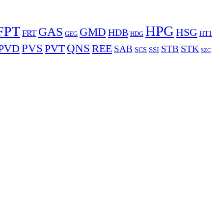
HPG
FPT
GAS
GMD
HSG
HDB
FRT
HDG
HT1
GEG
PVS
PVD
QNS
REE
PVT
STK
SAB
STB
SCS
SSI
SZC