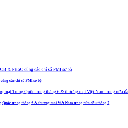
cùng các chỉ số PMI sơ bộ
ng Quốc trong tháng 6 & thương mại Việt Nam trong nửa đầu tháng 7