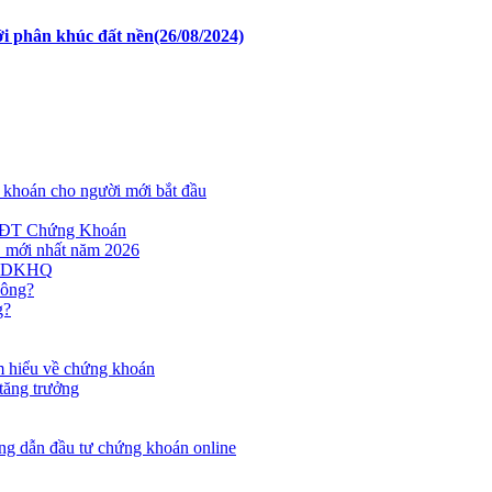
với phân khúc đất nền
(26/08/2024)
khoán cho người mới bắt đầu
NĐT Chứng Khoán
C mới nhất năm 2026
y GDKHQ
hông?
g?
m hiểu về chứng khoán
tăng trưởng
g dẫn đầu tư chứng khoán online