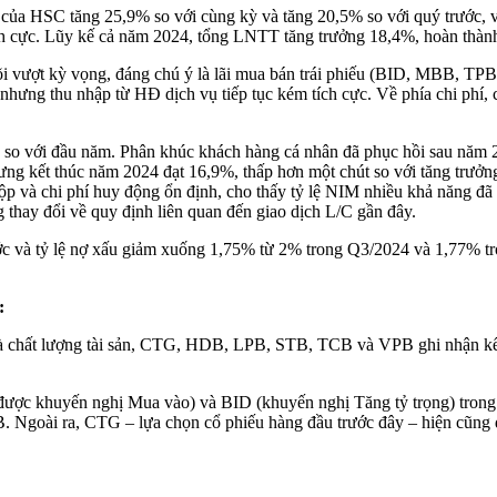
a HSC tăng 25,9% so với cùng kỳ và tăng 20,5% so với quý trước, v
ích cực. Lũy kế cả năm 2024, tổng LNTT tăng trưởng 18,4%, hoàn thà
i vượt kỳ vọng, đáng chú ý là lãi mua bán trái phiếu (BID, MBB, TP
o nhưng thu nhập từ HĐ dịch vụ tiếp tục kém tích cực. Về phía chi ph
 so với đầu năm. Phân khúc khách hàng cá nhân đã phục hồi sau năm 
hưng kết thúc năm 2024 đạt 16,9%, thấp hơn một chút so với tăng trưở
t gộp và chi phí huy động ổn định, cho thấy tỷ lệ NIM nhiều khả năng 
 thay đổi về quy định liên quan đến giao dịch L/C gần đây.
rước và tỷ lệ nợ xấu giảm xuống 1,75% từ 2% trong Q3/2024 và 1,77% 
:
 và chất lượng tài sản, CTG, HDB, LPB, STB, TCB và VPB ghi nhận kế
c khuyến nghị Mua vào) và BID (khuyến nghị Tăng tỷ trọng) trong 
. Ngoài ra, CTG – lựa chọn cổ phiếu hàng đầu trước đây – hiện cũng đ