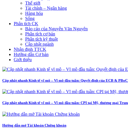
Thế giới
Tài chính – Ngân hàng
Hàng hóa
Sống
Phân tích CK
Báo cáo của Nguyễn Văn Nguyên
Phân tích cơ bản
Phân tích kỹ thuật
Cập nhật ngành
Nhận định TTCK
Hướng dẫn Cơ bản
Giới thiệu
Cập nhật nhanh Kinh tế vĩ mô – Vĩ mô đầu tuần: Quyết định của ECB & PBoC 
Cập nhật nhanh Kinh tế vĩ mô – Vĩ mô đầu tuần: CPI tại Mỹ, thương mại Tru
Hướng dẫn mở Tài khoản Chứng khoán