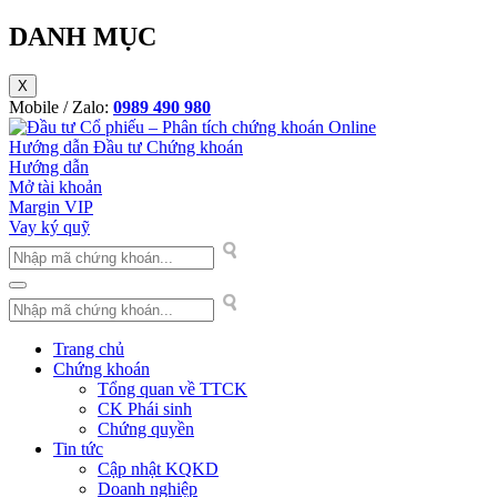
DANH MỤC
X
Mobile / Zalo:
0989 490 980
Hướng dẫn Đầu tư Chứng khoán
Hướng dẫn
Mở tài khoản
Margin VIP
Vay ký quỹ
Trang chủ
Chứng khoán
Tổng quan về TTCK
CK Phái sinh
Chứng quyền
Tin tức
Cập nhật KQKD
Doanh nghiệp