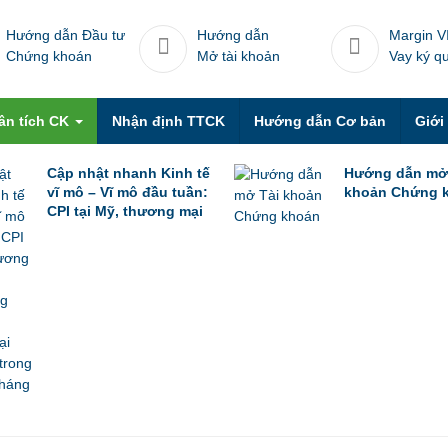
Hướng dẫn Đầu tư
Hướng dẫn
Margin V
Chứng khoán
Mở tài khoản
Vay ký q
ân tích CK
Nhận định TTCK
Hướng dẫn Cơ bản
Giới
Cập nhật nhanh Kinh tế
Hướng dẫn mở
vĩ mô – Vĩ mô đầu tuần:
khoản Chứng 
CPI tại Mỹ, thương mại
Trung Quốc trong tháng
6 & thương mại Việt
Nam trong nửa đầu
tháng 7