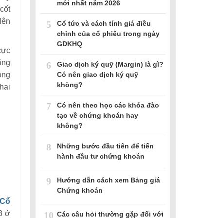
mới nhất năm 2026
cốt
lên
5
Cổ tức và cách tính giá điều
chỉnh của cổ phiếu trong ngày
GDKHQ
cực
ăng
6
Giao dịch ký quỹ (Margin) là gì?
Có nên giao dịch ký quỹ
ong
không?
hai
7
Có nên theo học các khóa đào
tạo về chứng khoán hay
không?
8
Những bước đầu tiên để tiến
hành đầu tư chứng khoán
9
Hướng dẫn cách xem Bảng giá
Chứng khoán
Cổ
3 ở
10
Các câu hỏi thường gặp đối với