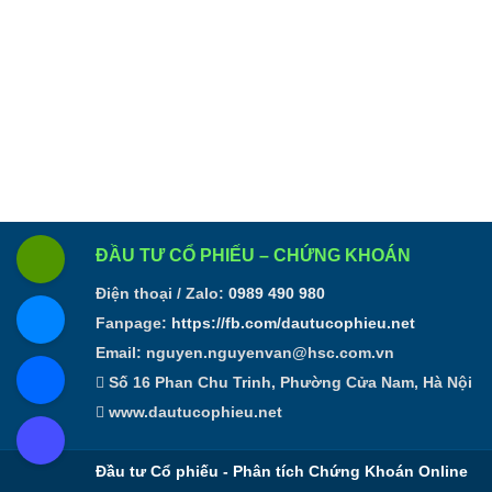
ĐẦU TƯ CỔ PHIẾU – CHỨNG KHOÁN
Điện thoại / Zalo:
0989 490 980
Fanpage:
https://fb.com/dautucophieu.net
Email:
nguyen.nguyenvan@hsc.com.vn
Số 16 Phan Chu Trinh, Phường Cửa Nam, Hà Nội
www.dautucophieu.net
Đầu tư Cổ phiếu - Phân tích Chứng Khoán Online