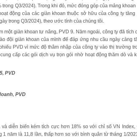
% trong Q3/2024). Trong khi đó, mức đóng góp của mảng khoan 
 hoạt động của các giàn khoan thuộc sở hữu của công ty tăng 
ày trong Q3/2024), theo ước tính của chúng tôi.
m một giàn khoan tự nâng, PVD 9. Năm ngoái, công ty đã tích 
ào đội giàn khoan của mình để đáp ứng nhu cầu ngày càng t
ổ phiếu PVD vì mức độ thâm nhập của công ty vào thị trường tr
cung cấp các gói dịch vụ trọn gói nhờ hoạt động thăm dò và k
5, PVD
 doanh, PVD
a và diễn biến kém tích cực hơn 18% so với chỉ số VN Index,
 1 năm là 11,8 lần, thấp hơn so với bình quân từ tháng 1/202