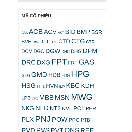
MÃ CỔ PHIẾU
ACB
ACV
BID
BMP
BSR
AAA
AST
CTG
CTD
BVH
CII
CTR
CRE
BWE
DPM
DGW
DHG
DCM
DGC
DHC
FPT
GAS
DRC
DXG
FRT
HPG
GMD
HDB
GEG
HDG
KBC
HSG
KDH
HVN
HT1
IMP
MWG
MBB
MSN
LPB
LTG
NLG
NKG
NT2
PC1
NVL
PHR
PNJ
PLX
POW
PPC
PTB
PVS
QNS
PVD
PVT
REE