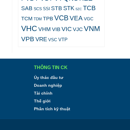
TCB
STK
SAB
STB
SCS
SSI
SZC
VCB
VEA
TCM
TPB
VGC
TDM
VHC
VNM
VIC
VHM
VJC
VIB
VPB
VRE
VTP
VSC
THÔNG TIN CK
Ủy thác đầu tư
Doanh nghiệp
Tài chính
Thế giới
Phân tích kỹ thuật