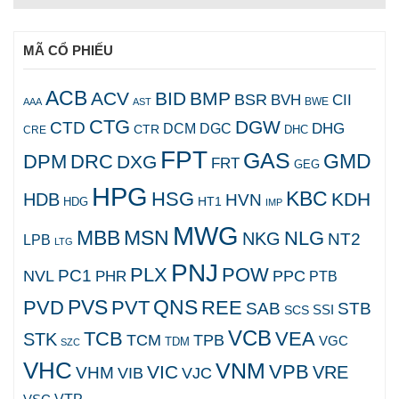
MÃ CỔ PHIẾU
ACB
ACV
BID
BMP
BSR
BVH
CII
AAA
AST
BWE
CTG
DGW
CTD
DHG
DCM
DGC
CTR
DHC
CRE
FPT
GAS
GMD
DPM
DRC
DXG
FRT
GEG
HPG
KBC
HSG
KDH
HDB
HVN
HT1
HDG
IMP
MWG
MBB
MSN
NLG
NKG
NT2
LPB
LTG
PNJ
PLX
POW
PC1
NVL
PPC
PHR
PTB
PVS
QNS
PVD
PVT
REE
SAB
STB
SCS
SSI
VCB
TCB
VEA
STK
TCM
TPB
VGC
TDM
SZC
VHC
VNM
VPB
VIC
VRE
VHM
VJC
VIB