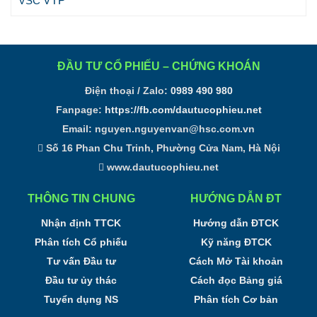
VTP
VSC
ĐẦU TƯ CỔ PHIẾU – CHỨNG KHOÁN
Điện thoại / Zalo:
0989 490 980
Fanpage:
https://fb.com/dautucophieu.net
Email:
nguyen.nguyenvan@hsc.com.vn
Số 16 Phan Chu Trinh, Phường Cửa Nam, Hà Nội
www.dautucophieu.net
THÔNG TIN CHUNG
HƯỚNG DẪN ĐT
Nhận định TTCK
Hướng dẫn ĐTCK
Phân tích Cổ phiếu
Kỹ năng ĐTCK
Tư vấn Đầu tư
Cách Mở Tài khoản
Đầu tư ủy thác
Cách đọc Bảng giá
Tuyển dụng NS
Phân tích Cơ bản