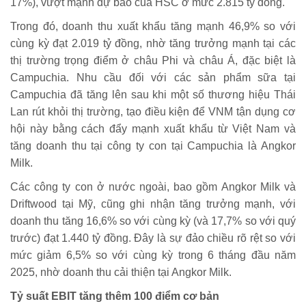
17%), vượt mạnh dự báo của HSC ở mức 2.815 tỷ đồng.
Trong đó, doanh thu xuất khẩu tăng mạnh 46,9% so với
cùng kỳ đạt 2.019 tỷ đồng, nhờ tăng trưởng mạnh tại các
thị trường trọng điểm ở châu Phi và châu Á, đặc biệt là
Campuchia. Nhu cầu đối với các sản phẩm sữa tại
Campuchia đã tăng lên sau khi một số thương hiệu Thái
Lan rút khỏi thị trường, tạo điều kiện để VNM tận dụng cơ
hội này bằng cách đẩy mạnh xuất khẩu từ Việt Nam và
tăng doanh thu tại công ty con tại Campuchia là Angkor
Milk.
Các công ty con ở nước ngoài, bao gồm Angkor Milk và
Driftwood tại Mỹ, cũng ghi nhận tăng trưởng mạnh, với
doanh thu tăng 16,6% so với cùng kỳ (và 17,7% so với quý
trước) đạt 1.440 tỷ đồng. Đây là sự đảo chiều rõ rệt so với
mức giảm 6,5% so với cùng kỳ trong 6 tháng đầu năm
2025, nhờ doanh thu cải thiện tại Angkor Milk.
Tỷ suất EBIT tăng thêm 100 điểm cơ bản