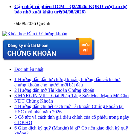
Cập nhật cổ phiếu DCM – Q2/2026: KQKD vượt xa dự
báo nhờ xuất khẩu urê
(04/08/2026)
04/08/2026
Quỳnh
Đọc nhiều nhất
1
Hướng dẫn đầu tư chứng khoán, hướng dẫn cách chơi
chứng khoán cho người mới bắt đầu
2
Hướng dẫn mở Tài khoản Chứng khoán
3
MARGIN VIP – Giải Pháp Tăng Sức Mua Mạnh Mẽ Cho
NĐT Chứng Khoán
4
Hướng dẫn chi tiết cách mở Tài khoản Chứng khoán tại
HSC mới nhất năm 2026
5
Cổ tức và cách tính giá điều chỉnh của cổ phiếu trong ngày
GDKHQ
6
Giao dịch ký quỹ (Margin) là gì? Có nên giao dịch ký quỹ
không?