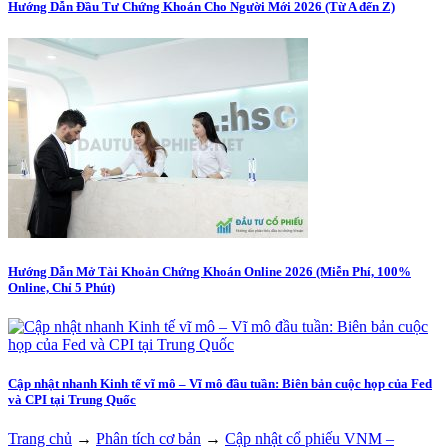
Hướng Dẫn Đầu Tư Chứng Khoán Cho Người Mới 2026 (Từ A đến Z)
Hướng Dẫn Mở Tài Khoản Chứng Khoán Online 2026 (Miễn Phí, 100%
Online, Chỉ 5 Phút)
Cập nhật nhanh Kinh tế vĩ mô – Vĩ mô đầu tuần: Biên bản cuộc họp của Fed
và CPI tại Trung Quốc
Trang chủ
→
Phân tích cơ bản
→
Cập nhật cổ phiếu VNM –