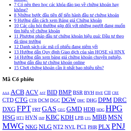
7
Có nên theo học các khóa đào tạo về chứng khoán hay
không?
8
Những bước đầu tiên để tiến hành đầu tư chứng khoán
9
Hướng dẫn cách xem Bảng giá Chứng khoán
10
Các câu hỏi thường gặp đối với những người đang muốn
tìm hiểu về chứng khoán
11
Phương pháp đầu tư chứng khoán hiệu quả: Đầu tư theo
đà tăng trưởng
12
Danh sách các mã cổ phiếu đang niêm yết
13
Hướng dẫn Quy định Giao dịch của sàn HOSE và HNX
14
Hướng dẫn xem bảng giá chứng khoán chuyên nghiệp,
hướng dẫn đầu tư chứng khoán online
15
Chơi chứng khoán cần ít nhất bao nhiêu tiền?
Mã Cổ phiếu
ACB
BMP
ACV
BID
BSR
BVH
CII
AAA
BWE
CRE
AST
DPM
DRC
CTG
DGW
CTD
DHG
DCM
DGC
CTR
DHC
HPG
FPT
GAS
GMD
DXG
HDB
FRT
HDG
GEG
KBC
MBB
MSN
HSG
KDH
HVN
LPB
HT1
LTG
IMP
MWG
PNJ
NLG
PLX
NKG
NT2
PC1
NVL
PHR