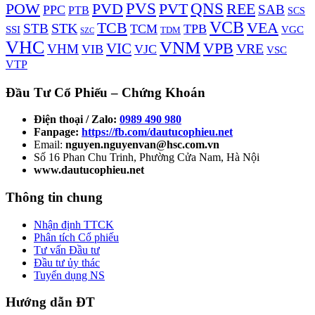
PVS
PVD
QNS
REE
POW
PVT
SAB
PPC
PTB
SCS
VCB
TCB
VEA
STK
STB
TCM
TPB
VGC
SSI
TDM
SZC
VHC
VNM
VPB
VIC
VRE
VHM
VIB
VJC
VSC
VTP
Đầu Tư Cổ Phiếu – Chứng Khoán
Điện thoại / Zalo:
0989 490 980
Fanpage:
https://fb.com/dautucophieu.net
Email:
nguyen.nguyenvan@hsc.com.vn
Số 16 Phan Chu Trinh, Phường Cửa Nam, Hà Nội
www.dautucophieu.net
Thông tin chung
Nhận định TTCK
Phân tích Cổ phiếu
Tư vấn Đầu tư
Đầu tư ủy thác
Tuyển dụng NS
Hướng dẫn ĐT