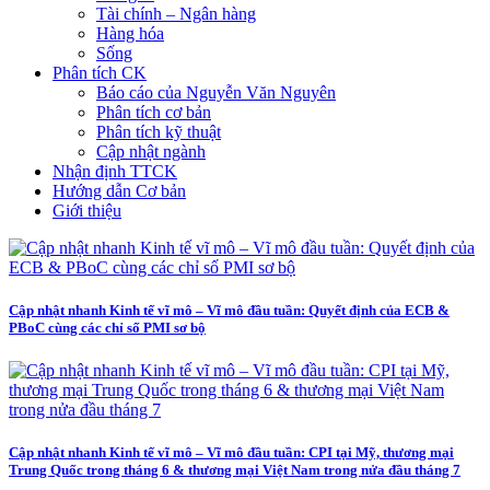
Tài chính – Ngân hàng
Hàng hóa
Sống
Phân tích CK
Báo cáo của Nguyễn Văn Nguyên
Phân tích cơ bản
Phân tích kỹ thuật
Cập nhật ngành
Nhận định TTCK
Hướng dẫn Cơ bản
Giới thiệu
Cập nhật nhanh Kinh tế vĩ mô – Vĩ mô đầu tuần: Quyết định của ECB &
PBoC cùng các chỉ số PMI sơ bộ
Cập nhật nhanh Kinh tế vĩ mô – Vĩ mô đầu tuần: CPI tại Mỹ, thương mại
Trung Quốc trong tháng 6 & thương mại Việt Nam trong nửa đầu tháng 7