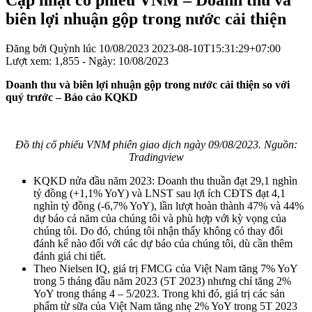
Cập nhật cổ phiếu VNM – Doanh thu và
biên lợi nhuận gộp trong nước cải thiện
Đăng bởi
Quỳnh
lúc
10/08/2023
2023-08-10T15:31:29+07:00
Lượt xem: 1,855 - Ngày:
10/08/2023
Doanh thu và biên lợi nhuận gộp trong nước cải thiện so với
quý trước – Báo cáo KQKD
Đồ thị cổ phiếu VNM phiên giao dịch ngày 09/08/2023. Nguồn:
Tradingview
KQKD nửa đầu năm 2023: Doanh thu thuần đạt 29,1 nghìn
tỷ đồng (+1,1% YoY) và LNST sau lợi ích CĐTS đạt 4,1
nghìn tỷ đồng (-6,7% YoY), lần lượt hoàn thành 47% và 44%
dự báo cả năm của chúng tôi và phù hợp với kỳ vọng của
chúng tôi. Do đó, chúng tôi nhận thấy không có thay đổi
đánh kể nào đối với các dự báo của chúng tôi, dù cần thêm
đánh giá chi tiết.
Theo Nielsen IQ, giá trị FMCG của Việt Nam tăng 7% YoY
trong 5 tháng đầu năm 2023 (5T 2023) nhưng chỉ tăng 2%
YoY trong tháng 4 – 5/2023. Trong khi đó, giá trị các sản
phẩm từ sữa của Việt Nam tăng nhẹ 2% YoY trong 5T 2023