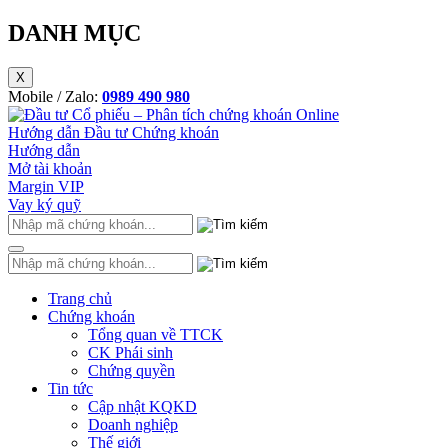
DANH MỤC
X
Mobile / Zalo:
0989 490 980
Hướng dẫn Đầu tư Chứng khoán
Hướng dẫn
Mở tài khoản
Margin VIP
Vay ký quỹ
Trang chủ
Chứng khoán
Tổng quan về TTCK
CK Phái sinh
Chứng quyền
Tin tức
Cập nhật KQKD
Doanh nghiệp
Thế giới