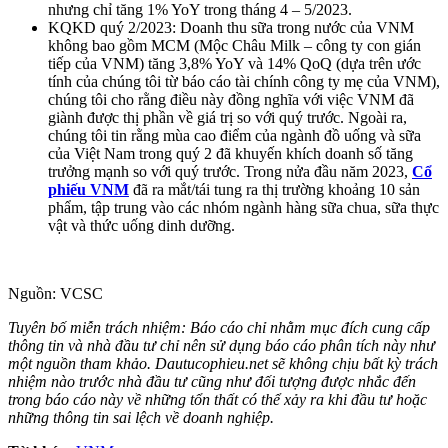
nhưng chỉ tăng 1% YoY trong tháng 4 – 5/2023.
KQKD quý 2/2023: Doanh thu sữa trong nước của VNM
không bao gồm MCM (Mộc Châu Milk – công ty con gián
tiếp của VNM) tăng 3,8% YoY và 14% QoQ (dựa trên ước
tính của chúng tôi từ báo cáo tài chính công ty mẹ của VNM),
chúng tôi cho rằng điều này đồng nghĩa với việc VNM đã
giành được thị phần về giá trị so với quý trước. Ngoài ra,
chúng tôi tin rằng mùa cao điểm của ngành đồ uống và sữa
của Việt Nam trong quý 2 đã khuyến khích doanh số tăng
trưởng mạnh so với quý trước. Trong nửa đầu năm 2023,
Cổ
phiếu VNM
đã ra mắt/tái tung ra thị trường khoảng 10 sản
phẩm, tập trung vào các nhóm ngành hàng sữa chua, sữa thực
vật và thức uống dinh dưỡng.
Nguồn: VCSC
Tuyên bố miễn trách nhiệm: Báo cáo chỉ nhằm mục đích cung cấp
thông tin và nhà đầu tư chỉ nên sử dụng báo cáo phân tích này như
một nguồn tham khảo. Dautucophieu.net sẽ không chịu bất kỳ trách
nhiệm nào trước nhà đầu tư cũng như đối tượng được nhắc đến
trong báo cáo này về những tổn thất có thể xảy ra khi đầu tư hoặc
những thông tin sai lệch về doanh nghiệp.