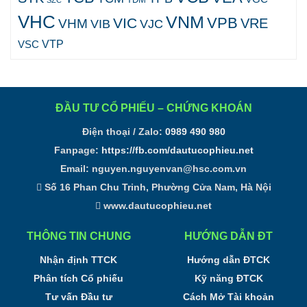
VHC
VNM
VPB
VIC
VRE
VHM
VJC
VIB
VTP
VSC
ĐẦU TƯ CỔ PHIẾU – CHỨNG KHOÁN
Điện thoại / Zalo:
0989 490 980
Fanpage:
https://fb.com/dautucophieu.net
Email:
nguyen.nguyenvan@hsc.com.vn
Số 16 Phan Chu Trinh, Phường Cửa Nam, Hà Nội
www.dautucophieu.net
THÔNG TIN CHUNG
HƯỚNG DẪN ĐT
Nhận định TTCK
Hướng dẫn ĐTCK
Phân tích Cổ phiếu
Kỹ năng ĐTCK
Tư vấn Đầu tư
Cách Mở Tài khoản