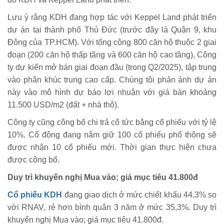
Lưu ý rằng KDH đang hợp tác với Keppel Land phát triển
dự án tại thành phố Thủ Đức (trước đây là Quận 9, khu
Đông của TP.HCM). Với tổng cộng 800 căn hộ thuộc 2 giai
đoạn (200 căn hộ thấp tầng và 600 căn hộ cao tầng), Công
ty dự kiến mở bán giai đoạn đầu (trong Q2/2025), tập trung
vào phân khúc trung cao cấp. Chúng tôi phản ánh dự án
này vào mô hình dự báo lợi nhuận với giá bán khoảng
11.500 USD/m2 (đất + nhà thô).
Công ty cũng công bố chi trả cổ tức bằng cổ phiếu với tỷ lệ
10%. Cổ đông đang nắm giữ 100 cổ phiếu phổ thông sẽ
được nhận 10 cổ phiếu mới. Thời gian thực hiện chưa
được công bố.
Duy trì khuyến nghị Mua vào; giá mục tiêu 41.800đ
Cổ phiếu KDH
đang giao dịch ở mức chiết khấu 44,3% so
với RNAV, rẻ hơn bình quân 3 năm ở mức 35,3%. Duy trì
khuyến nghị Mua vào; giá mục tiêu 41.800đ.