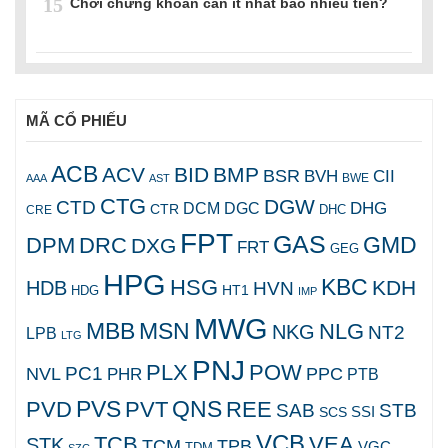
15
Chơi chứng khoán cần ít nhất bao nhiêu tiền?
MÃ CỔ PHIẾU
ACB
ACV
BID
BMP
BSR
BVH
CII
AAA
AST
BWE
CTG
DGW
CTD
DHG
DCM
DGC
CTR
DHC
CRE
FPT
GAS
GMD
DPM
DRC
DXG
FRT
GEG
HPG
KBC
HSG
KDH
HDB
HVN
HT1
HDG
IMP
MWG
MBB
MSN
NLG
NKG
NT2
LPB
LTG
PNJ
PLX
POW
PC1
NVL
PPC
PHR
PTB
PVS
QNS
PVD
PVT
REE
SAB
STB
SCS
SSI
VCB
TCB
VEA
STK
TCM
TPB
VGC
TDM
SZC