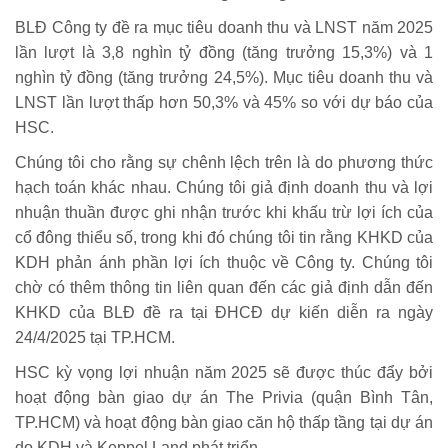
BLĐ Công ty đề ra mục tiêu doanh thu và LNST năm 2025
lần lượt là 3,8 nghìn tỷ đồng (tăng trưởng 15,3%) và 1
nghìn tỷ đồng (tăng trưởng 24,5%). Mục tiêu doanh thu và
LNST lần lượt thấp hơn 50,3% và 45% so với dự báo của
HSC.
Chúng tôi cho rằng sự chênh lệch trên là do phương thức
hạch toán khác nhau. Chúng tôi giả định doanh thu và lợi
nhuận thuần được ghi nhận trước khi khấu trừ lợi ích của
cổ đông thiểu số, trong khi đó chúng tôi tin rằng KHKD của
KDH phản ánh phần lợi ích thuộc về Công ty. Chúng tôi
chờ có thêm thông tin liên quan đến các giả định dẫn đến
KHKD của BLĐ đề ra tại ĐHCĐ dự kiến diễn ra ngày
24/4/2025 tại TP.HCM.
HSC kỳ vọng lợi nhuận năm 2025 sẽ được thúc đẩy bởi
hoạt động bàn giao dự án The Privia (quận Bình Tân,
TP.HCM) và hoạt động bàn giao căn hộ thấp tầng tại dự án
do KDH và Keppel Land phát triển.