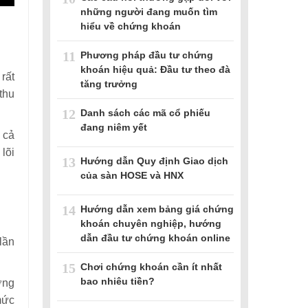
những người đang muốn tìm
hiểu về chứng khoán
11
Phương pháp đầu tư chứng
khoán hiệu quả: Đầu tư theo đà
rất
tăng trưởng
thu
12
Danh sách các mã cổ phiếu
đang niêm yết
 cả
lõi
13
Hướng dẫn Quy định Giao dịch
của sàn HOSE và HNX
14
Hướng dẫn xem bảng giá chứng
khoán chuyên nghiệp, hướng
dẫn đầu tư chứng khoán online
lần
15
Chơi chứng khoán cần ít nhất
bao nhiêu tiền?
ởng
mức