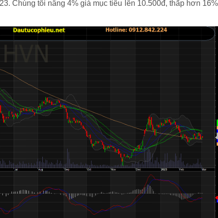
23. Chúng tôi nâng 4% giá mục tiêu lên 10.500đ, thấp hơn 16%