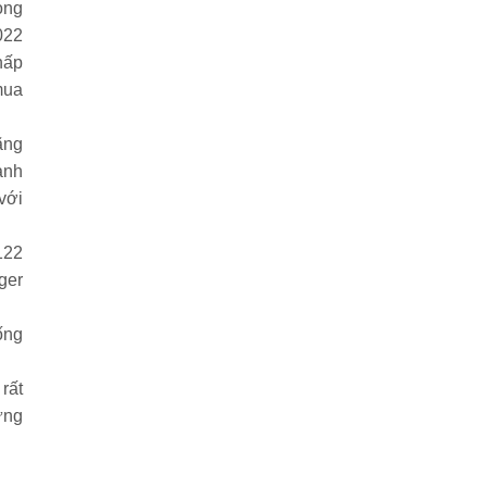
ong
022
hấp
mua
ãng
ạnh
với
122
ger
ống
rất
ưng