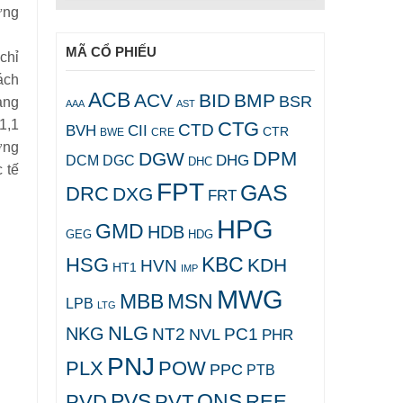
ưng
MÃ CỔ PHIẾU
chỉ
ách
ACB
ACV
BID
BMP
BSR
ảng
AAA
AST
1,1
CTG
CTD
BVH
CII
CTR
CRE
BWE
ợng
DPM
DGW
DHG
DCM
DGC
DHC
 tế
FPT
GAS
DRC
DXG
FRT
HPG
GMD
HDB
GEG
HDG
KBC
HSG
KDH
HVN
HT1
IMP
MWG
MBB
MSN
LPB
LTG
NLG
NKG
NT2
PC1
NVL
PHR
PNJ
PLX
POW
PPC
PTB
PVS
QNS
PVD
PVT
REE