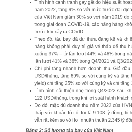
Tình hình cạnh tranh gay gắt do hiệu suất hoạ
năm 2022, tăng 9% so với mức trước đại dịch
của Việt Nam giảm 30% so với năm 2019 do s
trong giai đoạn COVID-19, các hãng hàng kh
trước khi xảy ra COVID.
Theo đó, tàu bay đã dư thừa đáng kể và khiến
hàng không phải duy trì giá vé thấp để thu
xuống 37% – từ lần lượt 44% và 46% trong nă
lần lượt 41% và 36% trong Q4/2021 và Q3/202
Chi phí tăng nhanh hơn doanh thu. Giá dầu
USD/thùng, tăng 69% so với cùng kỳ và tăng 
yield) chỉ tăng 25% so với cùng kỳ và chỉ tăn
Tình hình cải thiện nhẹ trong Q4/2022 sau k
122 USD/thùng, trong khi lợi suất hành khác
Do đó, mặc dù doanh thu năm 2022 của HVN 
thấp với khoản lỗ cốt lõi là 9.108 tỷ đồng, 
vẫn rất kém so với lợi nhuận thuần 2.345 tỷ đ
Bảng 3: Số lượng tàu bay của Việt Nam