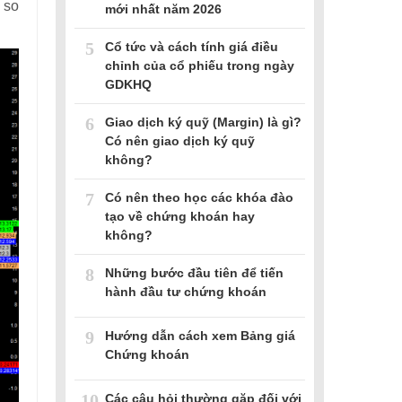
 so
mới nhất năm 2026
5
Cổ tức và cách tính giá điều
chỉnh của cổ phiếu trong ngày
GDKHQ
6
Giao dịch ký quỹ (Margin) là gì?
Có nên giao dịch ký quỹ
không?
7
Có nên theo học các khóa đào
tạo về chứng khoán hay
không?
8
Những bước đầu tiên để tiến
hành đầu tư chứng khoán
9
Hướng dẫn cách xem Bảng giá
Chứng khoán
10
Các câu hỏi thường gặp đối với