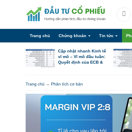
Trang chủ
Chứng khoán
Tin tức
Ph
Cập nhật nhanh Kinh tế
vĩ mô – Vĩ mô đầu tuần:
Quyết định của ECB &
PBoC cùng các chỉ số
PMI sơ bộ
Trang chủ
→
Phân tích cơ bản