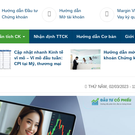
Hướng dẫn Đầu tư
Hướng dẫn
Margin V
Chứng khoán
Mở tài khoản
Vay ký q
ân tích CK
Nhận định TTCK
Hướng dẫn Cơ bản
Giới
Cập nhật nhanh Kinh tế
Hướng dẫn mở
vĩ mô – Vĩ mô đầu tuần:
khoản Chứng 
CPI tại Mỹ, thương mại
Trung Quốc trong tháng
6 & thương mại Việt
Nam trong nửa đầu
tháng 7
THỨ NĂM, 02/03/2023 - 1