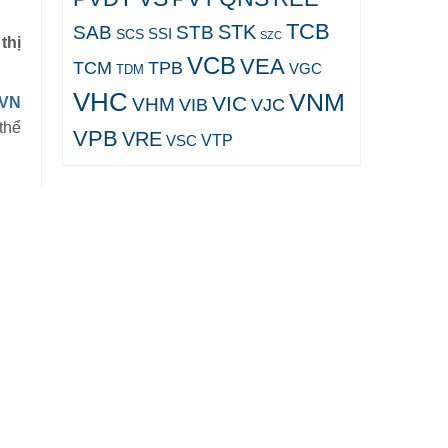
TCB
STK
SAB
STB
SCS
SSI
SZC
thị
VCB
VEA
TCM
TPB
VGC
TDM
VHC
VNM
VIC
VHM
VJC
HVN
VIB
thể
VPB
VRE
VTP
VSC