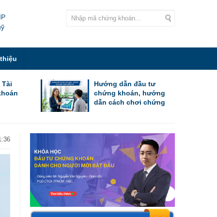
IP
uỹ
 thiệu
 Tài
Hướng dẫn đầu tư
khoán
chứng khoán, hướng
dẫn cách chơi chứng
khoán cho người mới
bắt đầu
1:36