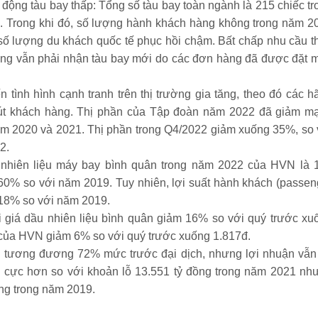
t động tàu bay thấp: Tổng số tàu bay toàn ngành là 215 chiếc tr
. Trong khi đó, số lượng hành khách hàng không trong năm 2
ố lượng du khách quốc tế phục hồi chậm. Bất chấp nhu cầu t
ông vẫn phải nhận tàu bay mới do các đơn hàng đã được đặt 
 tình hình cạnh tranh trên thị trường gia tăng, theo đó các h
 hút khách hàng. Thị phần của Tập đoàn năm 2022 đã giảm m
m 2020 và 2021. Thị phần trong Q4/2022 giảm xuống 35%, so 
2.
 nhiên liệu máy bay bình quân trong năm 2022 của HVN là 
60% so với năm 2019. Tuy nhiên, lợi suất hành khách (passen
g 18% so với năm 2019.
hi giá dầu nhiên liệu bình quân giảm 16% so với quý trước xu
h của HVN giảm 6% so với quý trước xuống 1.817đ.
tương đương 72% mức trước đại dịch, nhưng lợi nhuận vẫn 
tích cực hơn so với khoản lỗ 13.551 tỷ đồng trong năm 2021 nh
ồng trong năm 2019.