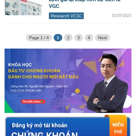
VGC
Research VCSC
01/07/2021
Page 1 / 4
1
2
3
4
Next