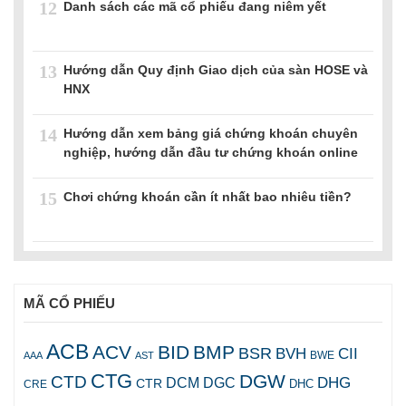
12
Danh sách các mã cổ phiếu đang niêm yết
13
Hướng dẫn Quy định Giao dịch của sàn HOSE và
HNX
14
Hướng dẫn xem bảng giá chứng khoán chuyên
nghiệp, hướng dẫn đầu tư chứng khoán online
15
Chơi chứng khoán cần ít nhất bao nhiêu tiền?
MÃ CỔ PHIẾU
ACB
ACV
BID
BMP
BSR
BVH
CII
AAA
AST
BWE
CTG
DGW
CTD
DHG
DCM
DGC
CTR
DHC
CRE