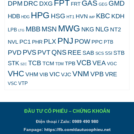
FPT
GAS
GMD
DPM
DRC
DXG
FRT
GEG
HPG
KBC
HSG
KDH
HDB
HVN
HT1
HDG
IMP
MWG
MBB
MSN
NLG
NKG
NT2
LPB
LTG
PNJ
PLX
POW
PC1
NVL
PPC
PHR
PTB
PVS
QNS
PVD
PVT
REE
SAB
STB
SCS
SSI
VCB
TCB
VEA
STK
TCM
TPB
VGC
TDM
SZC
VHC
VNM
VPB
VIC
VRE
VHM
VJC
VIB
VTP
VSC
ĐẦU TƯ CỔ PHIẾU – CHỨNG KHOÁN
Điện thoại / Zalo:
0989 490 980
Fanpage:
https://fb.com/dautucophieu.net