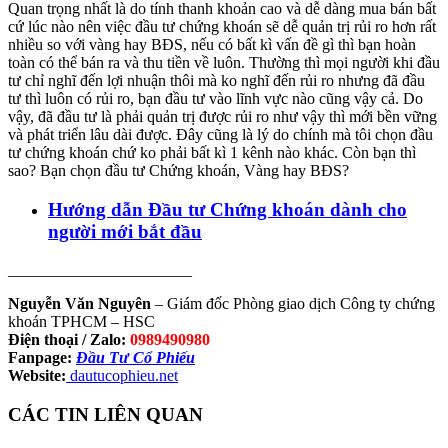
Quan trọng nhất là do tính thanh khoản cao và dễ dàng mua bán bất
cứ lúc nào nên việc đầu tư chứng khoán sẽ dễ quản trị rủi ro hơn rất
nhiều so với vàng hay BĐS, nếu có bất kì vấn đề gì thì bạn hoàn
toàn có thể bán ra và thu tiền về luôn. Thường thì mọi người khi đầu
tư chỉ nghĩ đến lợi nhuận thôi mà ko nghĩ đến rủi ro nhưng đã đầu
tư thì luôn có rủi ro, bạn đầu tư vào lĩnh vực nào cũng vậy cả. Do
vậy, đã đầu tư là phải quản trị được rủi ro như vậy thì mới bền vững
và phát triển lâu dài được. Đây cũng là lý do chính mà tôi chọn đầu
tư chứng khoán chứ ko phải bất kì 1 kênh nào khác. Còn bạn thì
sao? Bạn chọn đầu tư Chứng khoán, Vàng hay BĐS?
Hướng dẫn Đầu tư Chứng khoán dành cho
người mới bắt đầu
_______________________
Nguyễn Văn Nguyên
– Giám đốc Phòng giao dịch Công ty chứng
khoán TPHCM – HSC
Điện thoại / Zalo:
0989490980
Fanpage:
Đầu Tư Cổ Phiếu
Website:
dautucophieu.net
CÁC TIN LIÊN QUAN