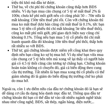
triệu thì khó mà đầu tư được.
Thứ ba, về chi phí thì chứng khoán cũng thấp hơn BĐS
nhiều. Ví dụ bạn mua căn chung cư 5 tỷ sẽ mất thuế 2% là
100tr, chưa kể phí môi giới nếu có cũng phải 50 – 70tr nữa là
mất khoảng 150tr tiền thuế phí rồi. Còn với chứng khoán thì
mua ko mất thuế (khi bán cũng chỉ mất thuế là 0.1%, tức bạn
mua 5 tỷ tiền cổ phiếu thì chỉ mất khoảng 5tr tiền thuế thôi),
cũng ko mất phí môi giới, phí giao dịch hiện nay cũng chỉ
khoảng 0.1%. Tổng nếu bạn mua 5 tỷ cổ phiếu thì chỉ mất
loanh quanh đâu đó khoảng 10tr tiền thuế phí thôi, thấp hơn
rất nhiều so với BĐS.
Thứ tư, giá chứng khoán được niêm yết công khai theo quy
định nên bạn cũng ko sợ bị mua hớ. Ví dụ như bạn vừa mua
căn chung cư 5 tỷ bên trên mà xong về lại thấy có người bán
giá có 4.5 tỷ thôi cũng căn tương tự chẳng hạn. Chứng khoán
hoàn toàn không có chuyển đó, giá cả biến động theo cung
cầu thị trường. Tất nhiên là bạn mua xong thì cổ phiếu có thể
giảm nhưng đó là giảm do biến động thị trường chứ ko phải
do mua hớ.
Ngoài ra, còn 1 ưu điểm nữa của đầu tư chứng khoán đó là bạn sẽ
dễ dàng cơ cấu đa dạng hóa danh mục đầu tư. Thông qua đầu tư
chứng khoán thì bạn có thể đầu tư vào rất nhiều ngành nghề khác
nhau như công nghệ, BĐS, sắt thép, ngân hàng, điện nước,..