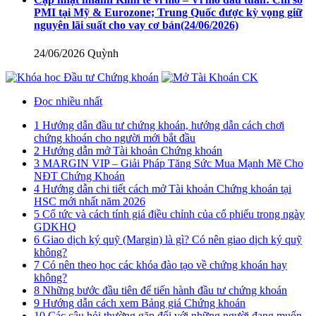
PMI tại Mỹ & Eurozone; Trung Quốc được kỳ vọng giữ
nguyên lãi suất cho vay cơ bản
(24/06/2026)
24/06/2026
Quỳnh
Đọc nhiều nhất
1
Hướng dẫn đầu tư chứng khoán, hướng dẫn cách chơi
chứng khoán cho người mới bắt đầu
2
Hướng dẫn mở Tài khoản Chứng khoán
3
MARGIN VIP – Giải Pháp Tăng Sức Mua Mạnh Mẽ Cho
NĐT Chứng Khoán
4
Hướng dẫn chi tiết cách mở Tài khoản Chứng khoán tại
HSC mới nhất năm 2026
5
Cổ tức và cách tính giá điều chỉnh của cổ phiếu trong ngày
GDKHQ
6
Giao dịch ký quỹ (Margin) là gì? Có nên giao dịch ký quỹ
không?
7
Có nên theo học các khóa đào tạo về chứng khoán hay
không?
8
Những bước đầu tiên để tiến hành đầu tư chứng khoán
9
Hướng dẫn cách xem Bảng giá Chứng khoán
10
Các câu hỏi thường gặp đối với những người đang muốn