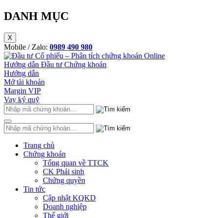
DANH MỤC
X
Mobile / Zalo:
0989 490 980
Hướng dẫn Đầu tư Chứng khoán
Hướng dẫn
Mở tài khoản
Margin VIP
Vay ký quỹ
Trang chủ
Chứng khoán
Tổng quan về TTCK
CK Phái sinh
Chứng quyền
Tin tức
Cập nhật KQKD
Doanh nghiệp
Thế giới