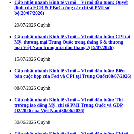
Cập nhật nhanh Kinh tế vĩ mô – Vĩ mô đầu tuần: Quyết
định của ECB & PBoC cùng các chỉ số PMI sơ
bộ
(20/07/2026)
20/07/2026
Quỳnh
Cập nhật nhanh Kinh tế vĩ mô – Vĩ mô đầu tuần: CPI tại
Mỹ, thương mại Trung Quốc trong tháng 6 & thương
mại Việt Nam trong nửa đầu tháng 7
(15/07/2026)
15/07/2026
Quỳnh
Cập nhật nhanh Kinh tế vĩ mô – Vĩ mô đầu tuần: Biên
bản cuộc họp của Fed và CPI tại Trung Quốc
(08/07/2026)
08/07/2026
Quỳnh
Cập nhật nhanh Kinh tế vĩ mô – Vĩ mô đầu tuần: Thị
trường lao động Mỹ, chỉ số PMI Trung Quốc và GDP
Q2/2026 của Việt Nam
(30/06/2026)
30/06/2026
Quỳnh
Cập nhật nhanh Kinh tế vĩ mô – Vĩ mô đầu tuần: Chỉ số