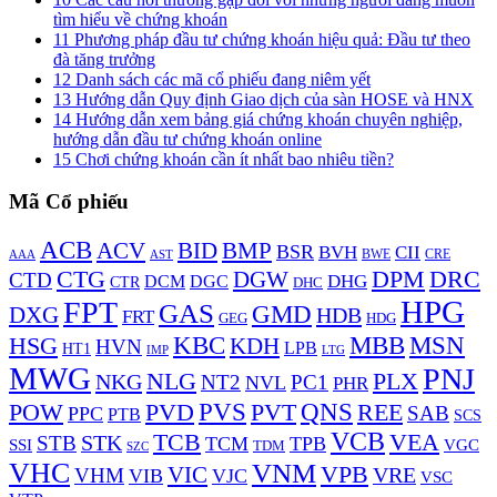
tìm hiểu về chứng khoán
11
Phương pháp đầu tư chứng khoán hiệu quả: Đầu tư theo
đà tăng trưởng
12
Danh sách các mã cổ phiếu đang niêm yết
13
Hướng dẫn Quy định Giao dịch của sàn HOSE và HNX
14
Hướng dẫn xem bảng giá chứng khoán chuyên nghiệp,
hướng dẫn đầu tư chứng khoán online
15
Chơi chứng khoán cần ít nhất bao nhiêu tiền?
Mã Cổ phiếu
ACB
BMP
ACV
BID
BSR
BVH
CII
AAA
BWE
CRE
AST
DPM
DRC
CTG
DGW
CTD
DHG
DCM
DGC
CTR
DHC
HPG
FPT
GAS
GMD
DXG
HDB
FRT
HDG
GEG
KBC
MBB
MSN
HSG
KDH
HVN
LPB
HT1
LTG
IMP
MWG
PNJ
NLG
PLX
NKG
NT2
PC1
NVL
PHR
PVS
PVD
QNS
REE
POW
PVT
SAB
PPC
PTB
SCS
VCB
TCB
VEA
STK
STB
TCM
TPB
VGC
SSI
TDM
SZC
VHC
VNM
VPB
VIC
VRE
VHM
VIB
VJC
VSC