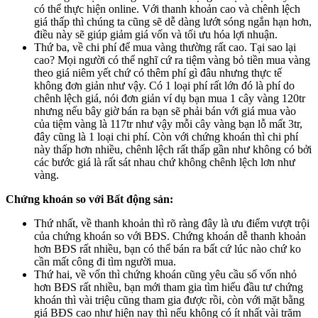
có thể thực hiện online. Với thanh khoản cao và chênh lệch
giá thấp thì chúng ta cũng sẽ dễ dàng lướt sóng ngắn hạn hơn,
điều này sẽ giúp giảm giá vốn và tối ưu hóa lợi nhuận.
Thứ ba, về chi phí để mua vàng thường rất cao. Tại sao lại
cao? Mọi người có thể nghĩ cứ ra tiệm vàng bỏ tiền mua vàng
theo giá niêm yết chứ có thêm phí gì đâu nhưng thực tế
không đơn giản như vậy. Có 1 loại phí rất lớn đó là phí do
chênh lệch giá, nói đơn giản ví dụ bạn mua 1 cây vàng 120tr
nhưng nếu bây giờ bán ra bạn sẽ phải bán với giá mua vào
của tiệm vàng là 117tr như vậy mỗi cây vàng bạn lỗ mất 3tr,
đây cũng là 1 loại chi phí. Còn với chứng khoán thì chi phí
này thấp hơn nhiều, chênh lệch rất thấp gần như không có bởi
các bước giá là rất sát nhau chứ không chênh lệch lơn như
vàng.
Chứng khoán so với Bất động sản:
Thứ nhất, về thanh khoản thì rõ ràng đây là ưu điểm vượt trội
của chứng khoán so với BĐS. Chứng khoán dễ thanh khoản
hơn BĐS rất nhiều, bạn có thể bán ra bất cứ lúc nào chứ ko
cần mất công đi tìm người mua.
Thứ hai, về vốn thì chứng khoán cũng yêu cầu số vốn nhỏ
hơn BĐS rất nhiều, bạn mới tham gia tìm hiểu đầu tư chứng
khoán thì vài triệu cũng tham gia được rồi, còn với mặt bằng
giá BĐS cao như hiện nay thì nếu không có ít nhất vài trăm