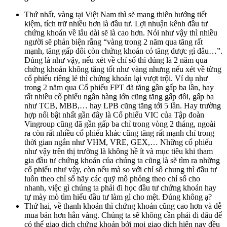
Thứ nhất, vàng tại Việt Nam thì sẽ mang thiên hướng tiết
kiệm, tích trữ nhiều hơn là đầu tư. Lợi nhuận kênh đầu tư
chứng khoán về lâu dài sẽ là cao hơn. Nói như vậy thì nhiều
người sẽ phản biện rằng “vàng trong 2 năm qua tăng rất
mạnh, tăng gấp đôi còn chứng khoán có tăng được gì đâu…”.
Đúng là như vậy, nếu xét về chỉ số thì đúng là 2 năm qua
chứng khoán không tăng tốt như vàng nhưng nếu xét về từng
cổ phiếu riêng lẻ thì chứng khoán lại vượt trội. Ví dụ như
trong 2 năm qua Cổ phiếu FPT đã tăng gần gấp ba lần, hay
rất nhiều cổ phiếu ngân hàng lớn cũng tăng gấp đôi, gấp ba
như TCB, MBB,… hay LPB cũng tăng tới 5 lần. Hay trường
hợp nổi bật nhất gần đây là Cổ phiếu VIC của Tập đoàn
Vingroup cũng đã gần gấp ba chỉ trong vòng 2 tháng, ngoài
ra còn rất nhiều cổ phiếu khác cũng tăng rất mạnh chỉ trong
thời gian ngắn như VHM, VRE, GEX,… Những cổ phiếu
như vậy trên thị trường là không hề ít và mục tiêu khi tham
gia đầu tư chứng khoán của chúng ta cũng là sẽ tìm ra những
cổ phiếu như vậy, còn nếu mà so với chỉ số chung thì đầu tư
luôn theo chỉ số hãy các quỹ mô phỏng theo chỉ số cho
nhanh, việc gì chúng ta phải đi học đầu tư chứng khoán hay
tự mày mò tìm hiểu đầu tư làm gì cho mệt. Đúng không ạ?
Thứ hai, về thanh khoản thì chứng khoán cũng cao hơn và dễ
mua bán hơn hẳn vàng. Chúng ta sẽ không cần phải đi đâu để
có thể giao dịch chứng khoán bởi mọi giao dịch hiện nay đều