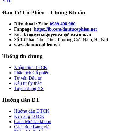
VTP
Đầu Tư Cổ Phiếu – Chứng Khoán
Điện thoại / Zalo:
0989 490 980
Fanpage:
https://fb.com/dautucophieu.net
Email:
nguyen.nguyenvan@hsc.com.vn
Số 16 Phan Chu Trinh, Phường Cửa Nam, Hà Nội
www.dautucophieu.net
Thông tin chung
Nhận định TTCK
Phân tích Cổ phiếu
Tư vấn Đầu tư
Đầu tư ủy thác
Tuyển dụng NS
Hướng dẫn ĐT
Hướng dẫn ĐTCK
Kỹ năng ĐTCK
Cách Mở Tài khoản
Cách đọc Bảng giá