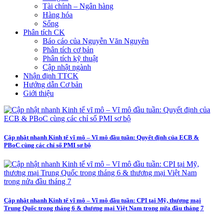
Tài chính – Ngân hàng
Hàng hóa
Sống
Phân tích CK
Báo cáo của Nguyễn Văn Nguyên
Phân tích cơ bản
Phân tích kỹ thuật
Cập nhật ngành
Nhận định TTCK
Hướng dẫn Cơ bản
Giới thiệu
Cập nhật nhanh Kinh tế vĩ mô – Vĩ mô đầu tuần: Quyết định của ECB &
PBoC cùng các chỉ số PMI sơ bộ
Cập nhật nhanh Kinh tế vĩ mô – Vĩ mô đầu tuần: CPI tại Mỹ, thương mại
Trung Quốc trong tháng 6 & thương mại Việt Nam trong nửa đầu tháng 7