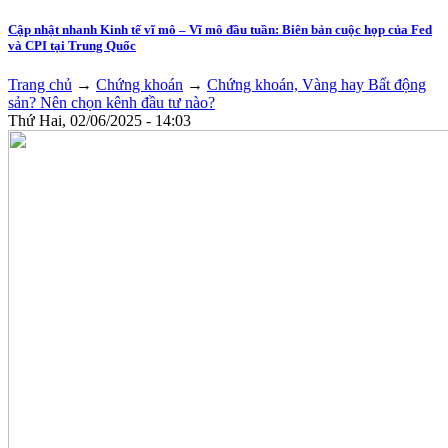
Cập nhật nhanh Kinh tế vĩ mô – Vĩ mô đầu tuần: Biên bản cuộc họp của Fed
và CPI tại Trung Quốc
Trang chủ
→
Chứng khoán
→
Chứng khoán, Vàng hay Bất động
sản? Nên chọn kênh đầu tư nào?
Thứ Hai, 02/06/2025 - 14:03