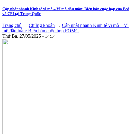
Cập nhật nhanh Kinh tế vĩ mô – Vĩ mô đầu tuần: Biên bản cuộc họp của Fed
và CPI tại Trung Quốc
Trang chủ
→
Chứng khoán
→
Cập nhật nhanh Kinh tế vĩ mô – Vĩ
mô đầu tuần: Biên bản cuộc họp FOMC
Thứ Ba, 27/05/2025 - 14:14