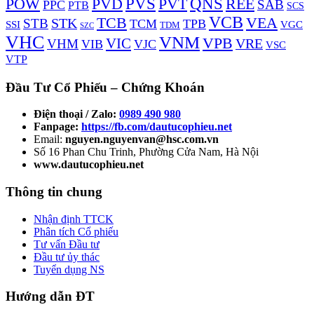
PVS
PVD
QNS
REE
POW
PVT
SAB
PPC
PTB
SCS
VCB
TCB
VEA
STK
STB
TCM
TPB
VGC
SSI
TDM
SZC
VHC
VNM
VPB
VIC
VRE
VHM
VIB
VJC
VSC
VTP
Đầu Tư Cổ Phiếu – Chứng Khoán
Điện thoại / Zalo:
0989 490 980
Fanpage:
https://fb.com/dautucophieu.net
Email:
nguyen.nguyenvan@hsc.com.vn
Số 16 Phan Chu Trinh, Phường Cửa Nam, Hà Nội
www.dautucophieu.net
Thông tin chung
Nhận định TTCK
Phân tích Cổ phiếu
Tư vấn Đầu tư
Đầu tư ủy thác
Tuyển dụng NS
Hướng dẫn ĐT