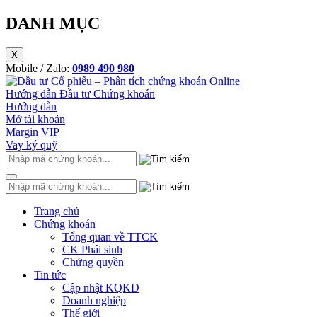
DANH MỤC
X
Mobile / Zalo:
0989 490 980
Hướng dẫn Đầu tư Chứng khoán
Hướng dẫn
Mở tài khoản
Margin VIP
Vay ký quỹ
Trang chủ
Chứng khoán
Tổng quan về TTCK
CK Phái sinh
Chứng quyền
Tin tức
Cập nhật KQKD
Doanh nghiệp
Thế giới