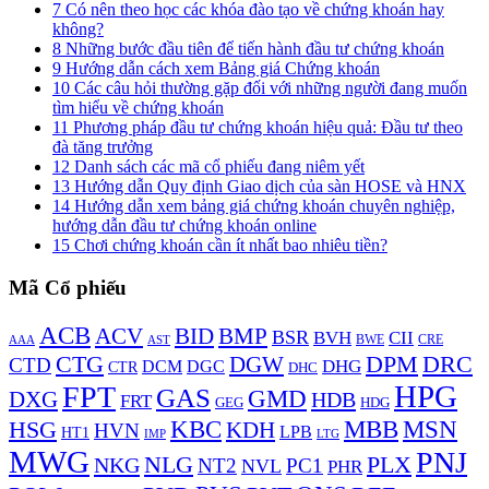
7
Có nên theo học các khóa đào tạo về chứng khoán hay
không?
8
Những bước đầu tiên để tiến hành đầu tư chứng khoán
9
Hướng dẫn cách xem Bảng giá Chứng khoán
10
Các câu hỏi thường gặp đối với những người đang muốn
tìm hiểu về chứng khoán
11
Phương pháp đầu tư chứng khoán hiệu quả: Đầu tư theo
đà tăng trưởng
12
Danh sách các mã cổ phiếu đang niêm yết
13
Hướng dẫn Quy định Giao dịch của sàn HOSE và HNX
14
Hướng dẫn xem bảng giá chứng khoán chuyên nghiệp,
hướng dẫn đầu tư chứng khoán online
15
Chơi chứng khoán cần ít nhất bao nhiêu tiền?
Mã Cổ phiếu
ACB
BMP
ACV
BID
BSR
BVH
CII
AAA
BWE
CRE
AST
DPM
DRC
CTG
DGW
CTD
DHG
DCM
DGC
CTR
DHC
HPG
FPT
GAS
GMD
DXG
HDB
FRT
HDG
GEG
KBC
MBB
MSN
HSG
KDH
HVN
LPB
HT1
LTG
IMP
MWG
PNJ
NLG
PLX
NKG
NT2
PC1
NVL
PHR