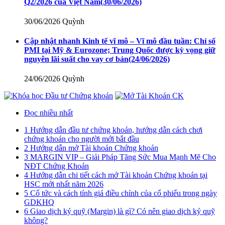
Q2/2026 của Việt Nam
(30/06/2026)
30/06/2026
Quỳnh
Cập nhật nhanh Kinh tế vĩ mô – Vĩ mô đầu tuần: Chỉ số
PMI tại Mỹ & Eurozone; Trung Quốc được kỳ vọng giữ
nguyên lãi suất cho vay cơ bản
(24/06/2026)
24/06/2026
Quỳnh
Đọc nhiều nhất
1
Hướng dẫn đầu tư chứng khoán, hướng dẫn cách chơi
chứng khoán cho người mới bắt đầu
2
Hướng dẫn mở Tài khoản Chứng khoán
3
MARGIN VIP – Giải Pháp Tăng Sức Mua Mạnh Mẽ Cho
NĐT Chứng Khoán
4
Hướng dẫn chi tiết cách mở Tài khoản Chứng khoán tại
HSC mới nhất năm 2026
5
Cổ tức và cách tính giá điều chỉnh của cổ phiếu trong ngày
GDKHQ
6
Giao dịch ký quỹ (Margin) là gì? Có nên giao dịch ký quỹ
không?