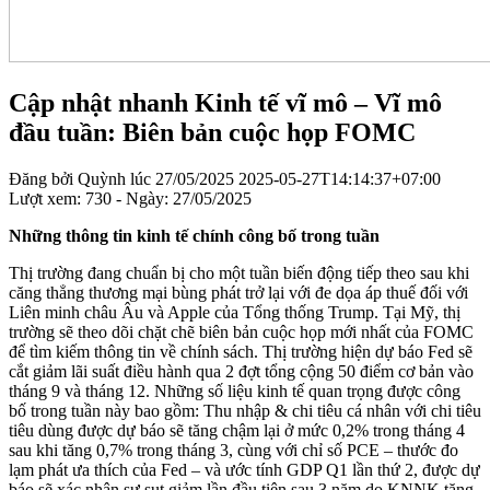
Cập nhật nhanh Kinh tế vĩ mô – Vĩ mô
đầu tuần: Biên bản cuộc họp FOMC
Đăng bởi
Quỳnh
lúc
27/05/2025
2025-05-27T14:14:37+07:00
Lượt xem: 730 - Ngày:
27/05/2025
Những thông tin kinh tế chính công bố trong tuần
Thị trường đang chuẩn bị cho một tuần biến động tiếp theo sau khi
căng thẳng thương mại bùng phát trở lại với đe dọa áp thuế đối với
Liên minh châu Âu và Apple của Tổng thống Trump. Tại Mỹ, thị
trường sẽ theo dõi chặt chẽ biên bản cuộc họp mới nhất của FOMC
để tìm kiếm thông tin về chính sách. Thị trường hiện dự báo Fed sẽ
cắt giảm lãi suất điều hành qua 2 đợt tổng cộng 50 điểm cơ bản vào
tháng 9 và tháng 12. Những số liệu kinh tế quan trọng được công
bố trong tuần này bao gồm: Thu nhập & chi tiêu cá nhân với chi tiêu
tiêu dùng được dự báo sẽ tăng chậm lại ở mức 0,2% trong tháng 4
sau khi tăng 0,7% trong tháng 3, cùng với chỉ số PCE – thước đo
lạm phát ưa thích của Fed – và ước tính GDP Q1 lần thứ 2, được dự
báo sẽ xác nhận sự sụt giảm lần đầu tiên sau 3 năm do KNNK tăng