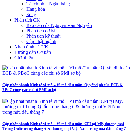
Tài chính – Ngân hàng
Hàng hóa
Sống
Phân tích CK
Báo cáo của Nguyễn Văn Nguyên
Phân tích cơ bản
Phân tích kỹ thuật
Cập nhật ngành
Nhận định TTCK
Hướng dẫn Cơ bản
Giới thiệu
Cập nhật nhanh Kinh tế vĩ mô – Vĩ mô đầu tuần: Quyết định của ECB &
PBoC cùng các chỉ số PMI sơ bộ
Cập nhật nhanh Kinh tế vĩ mô – Vĩ mô đầu tuần: CPI tại Mỹ, thương mại
Trung Quốc trong tháng 6 & thương mại Việt Nam trong nửa đầu tháng 7