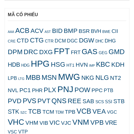
MÃ CỔ PHIẾU
ACB
ACV
BID
BMP
BSR
BVH
CII
AAA
AST
BWE
CTG
DGW
CTD
DHG
DCM
DGC
CTR
DHC
CRE
FPT
GAS
GMD
DPM
DRC
DXG
FRT
GEG
HPG
KBC
HSG
KDH
HDB
HVN
HT1
HDG
IMP
MWG
MBB
MSN
NLG
NKG
NT2
LPB
LTG
PNJ
PLX
POW
PC1
NVL
PPC
PHR
PTB
PVS
QNS
PVD
PVT
REE
SAB
STB
SCS
SSI
VCB
TCB
VEA
STK
TCM
TPB
VGC
TDM
SZC
VHC
VNM
VPB
VIC
VRE
VHM
VJC
VIB
VTP
VSC