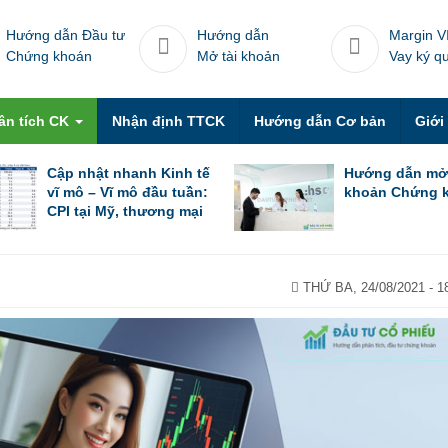
Hướng dẫn Đầu tư
Hướng dẫn
Margin V
Chứng khoán
Mở tài khoản
Vay ký q
ân tích CK
Nhận định TTCK
Hướng dẫn Cơ bản
Giới
Cập nhật nhanh Kinh tế
Hướng dẫn mở
vĩ mô – Vĩ mô đầu tuần:
khoản Chứng 
CPI tại Mỹ, thương mại
Trung Quốc trong tháng
6 & thương mại Việt
Nam trong nửa đầu
tháng 7
THỨ BA, 24/08/2021 - 1