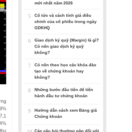
mới nhất năm 2026
5
Cổ tức và cách tính giá điều
chỉnh của cổ phiếu trong ngày
GDKHQ
6
Giao dịch ký quỹ (Margin) là gì?
Có nên giao dịch ký quỹ
không?
7
Có nên theo học các khóa đào
tạo về chứng khoán hay
không?
8
Những bước đầu tiên để tiến
hành đầu tư chứng khoán
ợng
.9%
9
Hướng dẫn cách xem Bảng giá
7,1
Chứng khoán
,4%
10
thu
Các câu hỏi thường gặp đối với