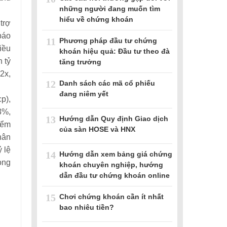
những người đang muốn tìm
hiểu về chứng khoán
trợ
báo
11
Phương pháp đầu tư chứng
iều
khoán hiệu quả: Đầu tư theo đà
 tỷ
tăng trưởng
2x,
12
Danh sách các mã cổ phiếu
đang niêm yết
p),
3%,
13
Hướng dẫn Quy định Giao dịch
iểm
của sàn HOSE và HNX
hân
 lệ
14
Hướng dẫn xem bảng giá chứng
ong
khoán chuyên nghiệp, hướng
dẫn đầu tư chứng khoán online
15
Chơi chứng khoán cần ít nhất
bao nhiêu tiền?