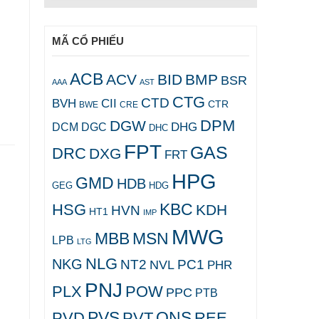
MÃ CỔ PHIẾU
ACB
ACV
BID
BMP
BSR
AAA
AST
CTG
CTD
BVH
CII
CTR
CRE
BWE
DPM
DGW
DHG
DCM
DGC
DHC
FPT
GAS
DRC
DXG
FRT
HPG
GMD
HDB
GEG
HDG
KBC
HSG
KDH
HVN
HT1
IMP
MWG
MBB
MSN
LPB
LTG
NLG
NKG
NT2
PC1
NVL
PHR
PNJ
PLX
POW
PPC
PTB
PVS
QNS
PVD
PVT
REE