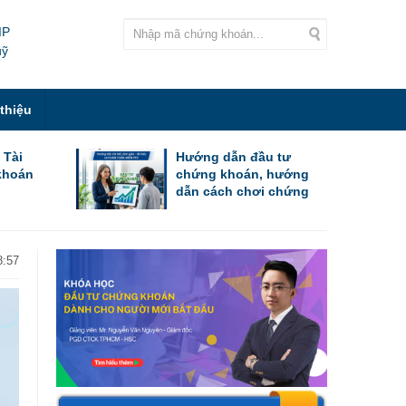
IP
uỹ
 thiệu
 Tài
Hướng dẫn đầu tư
khoán
chứng khoán, hướng
dẫn cách chơi chứng
khoán cho người mới
bắt đầu
8:57