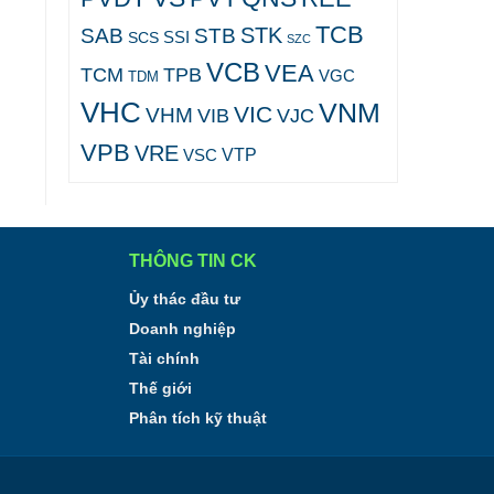
TCB
STK
SAB
STB
SCS
SSI
SZC
VCB
VEA
TCM
TPB
VGC
TDM
VHC
VNM
VIC
VHM
VJC
VIB
VPB
VRE
VTP
VSC
THÔNG TIN CK
Ủy thác đầu tư
Doanh nghiệp
Tài chính
Thế giới
Phân tích kỹ thuật