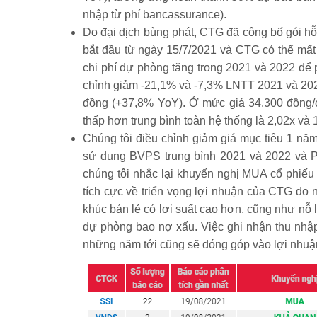
nhập từ phí bancassurance).
Do đại dịch bùng phát, CTG đã công bố gói hỗ
bắt đầu từ ngày 15/7/2021 và CTG có thể mất
chi phí dự phòng tăng trong 2021 và 2022 để 
chỉnh giảm -21,1% và -7,3% LNTT 2021 và 202
đồng (+37,8% YoY). Ở mức giá 34.300 đồng/c
thấp hơn trung bình toàn hệ thống là 2,02x và 
Chúng tôi điều chỉnh giảm giá mục tiêu 1 nă
sử dụng BVPS trung bình 2021 và 2022 và PB
chúng tôi nhắc lại khuyến nghị MUA cổ phiếu
tích cực về triển vọng lợi nhuận của CTG do
khúc bán lẻ có lợi suất cao hơn, cũng như nỗ 
dự phòng bao nợ xấu. Việc ghi nhận thu nhập
những năm tới cũng sẽ đóng góp vào lợi nhuậ