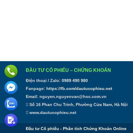
ĐẦU TƯ CỔ PHIẾU – CHỨNG KHOÁN
Điện thoại / Zalo:
0989 490 980
Fanpage:
https://fb.com/dautucophieu.net
Email:
nguyen.nguyenvan@hsc.com.vn
Số 16 Phan Chu Trinh, Phường Cửa Nam, Hà Nội
www.dautucophieu.net
Đầu tư Cổ phiếu - Phân tích Chứng Khoán Online