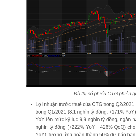
Đồ thị cổ phiếu CTG phiên g
Lợi nhuận trước thuế của CTG trong Q2/2021 g
trong Q1/2021 (8,1 nghìn tỷ đồng, +171% YoY
YoY lên mức kỷ lục 9,9 nghìn tỷ đồng, ngân 
nghìn tỷ đồng (+222% YoY, +426% QoQ) cho 
YoY), tương ứng hoàn thành 50% dự báo ban 