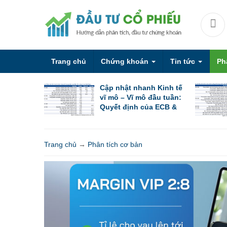
Trang chủ
Chứng khoán
Tin tức
Ph
Cập nhật nhanh Kinh tế
vĩ mô – Vĩ mô đầu tuần:
Quyết định của ECB &
PBoC cùng các chỉ số
PMI sơ bộ
Trang chủ
→
Phân tích cơ bản