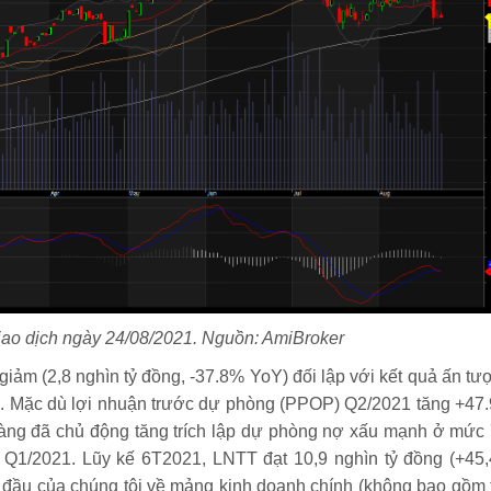
iao dịch ngày 24/08/2021. Nguồn: AmiBroker
iảm (2,8 nghìn tỷ đồng, -37.8% YoY) đối lập với kết quả ấn tư
). Mặc dù lợi nhuận trước dự phòng (PPOP) Q2/2021 tăng +47
hàng đã chủ động tăng trích lập dự phòng nợ xấu mạnh ở mức 
Q1/2021. Lũy kế 6T2021, LNTT đạt 10,9 nghìn tỷ đồng (+45
đầu của chúng tôi về mảng kinh doanh chính (không bao gồm 