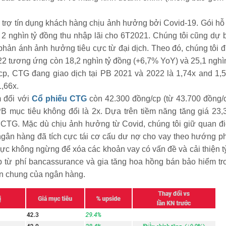
 trợ tín dụng khách hàng chịu ảnh hưởng bởi Covid-19. Gói hỗ 
 2 nghìn tỷ đồng thu nhập lãi cho 6T2021. Chúng tôi cũng dự 
phản ánh ảnh hưởng tiêu cực từ đại dịch. Theo đó, chúng tôi đ
2 tương ứng còn 18,2 nghìn tỷ đồng (+6,7% YoY) và 25,1 nghìn
p, CTG đang giao dịch tại PB 2021 và 2022 là 1,74x and 1,5
1,66x.
m đối với
Cổ phiếu CTG
còn 42.300 đồng/cp (từ 43.700 đồng/c
 mục tiêu không đổi là 2x. Dựa trên tiềm năng tăng giá 23,
 CTG. Mặc dù chịu ảnh hưởng từ Covid, chúng tôi giữ quan đ
 ngân hàng đã tích cực tái cơ cấu dư nợ cho vay theo hướng p
lực không ngừng để xóa các khoản vay có vấn đề và cải thiện tỷ
 từ phí bancassurance và gia tăng hoa hồng bán bảo hiểm tr
n chung của ngân hàng.