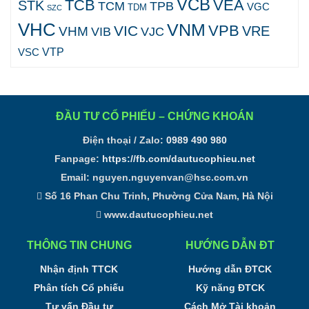
VCB
TCB
VEA
STK
TCM
TPB
VGC
TDM
SZC
VHC
VNM
VPB
VIC
VRE
VHM
VJC
VIB
VTP
VSC
ĐẦU TƯ CỔ PHIẾU – CHỨNG KHOÁN
Điện thoại / Zalo:
0989 490 980
Fanpage:
https://fb.com/dautucophieu.net
Email:
nguyen.nguyenvan@hsc.com.vn
Số 16 Phan Chu Trinh, Phường Cửa Nam, Hà Nội
www.dautucophieu.net
THÔNG TIN CHUNG
HƯỚNG DẪN ĐT
Nhận định TTCK
Hướng dẫn ĐTCK
Phân tích Cổ phiếu
Kỹ năng ĐTCK
Tư vấn Đầu tư
Cách Mở Tài khoản