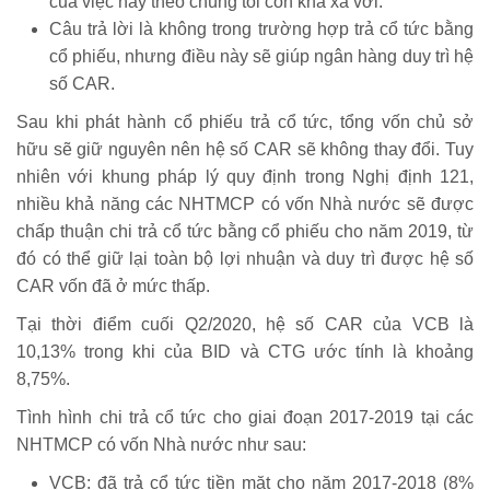
của việc này theo chúng tôi còn khá xa vời.
Câu trả lời là không trong trường hợp trả cổ tức bằng
cổ phiếu, nhưng điều này sẽ giúp ngân hàng duy trì hệ
số CAR.
Sau khi phát hành cổ phiếu trả cổ tức, tổng vốn chủ sở
hữu sẽ giữ nguyên nên hệ số CAR sẽ không thay đổi. Tuy
nhiên với khung pháp lý quy định trong Nghị định 121,
nhiều khả năng các NHTMCP có vốn Nhà nước sẽ được
chấp thuận chi trả cổ tức bằng cổ phiếu cho năm 2019, từ
đó có thể giữ lại toàn bộ lợi nhuận và duy trì được hệ số
CAR vốn đã ở mức thấp.
Tại thời điểm cuối Q2/2020, hệ số CAR của VCB là
10,13% trong khi của BID và CTG ước tính là khoảng
8,75%.
Tình hình chi trả cổ tức cho giai đoạn 2017-2019 tại các
NHTMCP có vốn Nhà nước như sau:
VCB: đã trả cổ tức tiền mặt cho năm 2017-2018 (8%