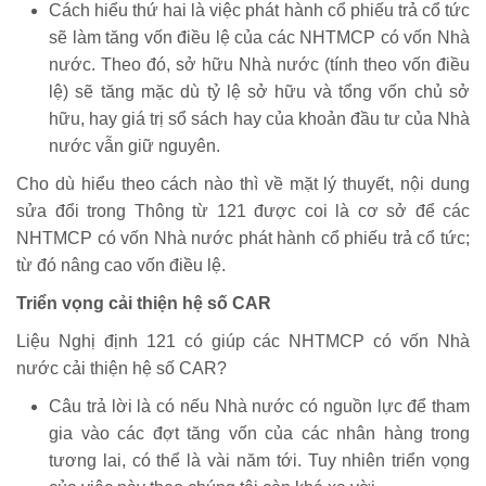
Cách hiểu thứ hai là việc phát hành cổ phiếu trả cổ tức
sẽ làm tăng vốn điều lệ của các NHTMCP có vốn Nhà
nước. Theo đó, sở hữu Nhà nước (tính theo vốn điều
lệ) sẽ tăng mặc dù tỷ lệ sở hữu và tổng vốn chủ sở
hữu, hay giá trị sổ sách hay của khoản đầu tư của Nhà
nước vẫn giữ nguyên.
Cho dù hiểu theo cách nào thì về mặt lý thuyết, nội dung
sửa đổi trong Thông từ 121 được coi là cơ sở để các
NHTMCP có vốn Nhà nước phát hành cổ phiếu trả cổ tức;
từ đó nâng cao vốn điều lệ.
Triển vọng cải thiện hệ số CAR
Liệu Nghị định 121 có giúp các NHTMCP có vốn Nhà
nước cải thiện hệ số CAR?
Câu trả lời là có nếu Nhà nước có nguồn lực để tham
gia vào các đợt tăng vốn của các nhân hàng trong
tương lai, có thể là vài năm tới. Tuy nhiên triển vọng