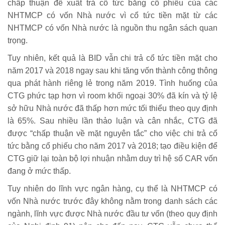
chấp thuận đề xuất trả cổ tức bằng cổ phiếu của các
NHTMCP có vốn Nhà nước vì cổ tức tiền mặt từ các
NHTMCP có vốn Nhà nước là nguồn thu ngân sách quan
trọng.
Tuy nhiên, kết quả là BID vẫn chi trả cổ tức tiền mặt cho
năm 2017 và 2018 ngay sau khi tăng vốn thành công thông
qua phát hành riêng lẻ trong năm 2019. Tình huống của
CTG phức tạp hơn vì room khối ngoại 30% đã kín và tỷ lệ
sở hữu Nhà nước đã thấp hơn mức tối thiểu theo quy định
là 65%. Sau nhiều lần thảo luận và cân nhắc, CTG đã
được “chấp thuận về mặt nguyên tắc” cho việc chi trả cổ
tức bằng cổ phiếu cho năm 2017 và 2018; tạo điều kiện để
CTG giữ lại toàn bộ lợi nhuận nhằm duy trì hệ số CAR vốn
đang ở mức thấp.
Tuy nhiên do lĩnh vực ngân hàng, cụ thể là NHTMCP có
vốn Nhà nước trước đây không nằm trong danh sách các
ngành, lĩnh vực được Nhà nước đầu tư vốn (theo quy định