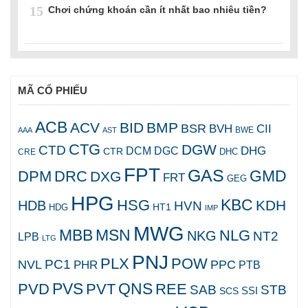
15
Chơi chứng khoán cần ít nhất bao nhiêu tiền?
MÃ CỔ PHIẾU
ACB
ACV
BID
BMP
BSR
BVH
CII
AAA
AST
BWE
CTG
DGW
CTD
DHG
DCM
DGC
CTR
DHC
CRE
FPT
GAS
GMD
DPM
DRC
DXG
FRT
GEG
HPG
KBC
HSG
KDH
HDB
HVN
HT1
HDG
IMP
MWG
MBB
MSN
NLG
NKG
NT2
LPB
LTG
PNJ
PLX
POW
PC1
NVL
PPC
PHR
PTB
PVS
QNS
PVD
PVT
REE
SAB
STB
SCS
SSI