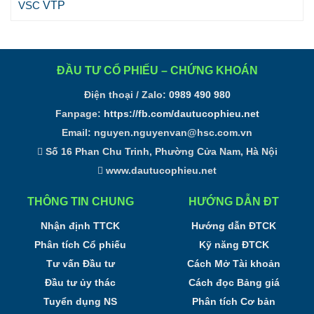
VTP
VSC
ĐẦU TƯ CỔ PHIẾU – CHỨNG KHOÁN
Điện thoại / Zalo:
0989 490 980
Fanpage:
https://fb.com/dautucophieu.net
Email:
nguyen.nguyenvan@hsc.com.vn
Số 16 Phan Chu Trinh, Phường Cửa Nam, Hà Nội
www.dautucophieu.net
THÔNG TIN CHUNG
HƯỚNG DẪN ĐT
Nhận định TTCK
Hướng dẫn ĐTCK
Phân tích Cổ phiếu
Kỹ năng ĐTCK
Tư vấn Đầu tư
Cách Mở Tài khoản
Đầu tư ủy thác
Cách đọc Bảng giá
Tuyển dụng NS
Phân tích Cơ bản