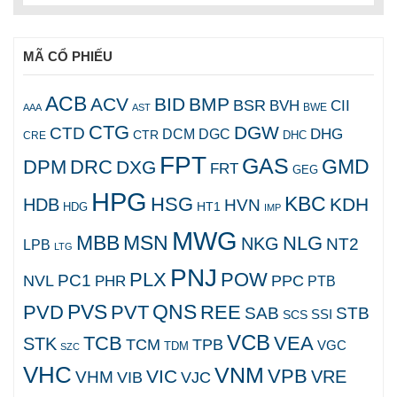
MÃ CỔ PHIẾU
ACB
ACV
BID
BMP
BSR
BVH
CII
AAA
AST
BWE
CTG
DGW
CTD
DHG
DCM
DGC
CTR
DHC
CRE
FPT
GAS
GMD
DPM
DRC
DXG
FRT
GEG
HPG
KBC
HSG
KDH
HDB
HVN
HT1
HDG
IMP
MWG
MBB
MSN
NLG
NKG
NT2
LPB
LTG
PNJ
PLX
POW
PC1
NVL
PPC
PHR
PTB
PVS
QNS
PVD
PVT
REE
SAB
STB
SCS
SSI
VCB
TCB
VEA
STK
TCM
TPB
VGC
TDM
SZC
VHC
VNM
VPB
VIC
VRE
VHM
VJC
VIB