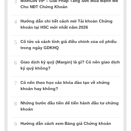
3
MARGIN VIP – Giải Pháp Tăng Sức Mua Mạnh Mẽ
Cho NĐT Chứng Khoán
4
Hướng dẫn chi tiết cách mở Tài khoản Chứng
khoán tại HSC mới nhất năm 2026
5
Cổ tức và cách tính giá điều chỉnh của cổ phiếu
trong ngày GDKHQ
6
Giao dịch ký quỹ (Margin) là gì? Có nên giao dịch
ký quỹ không?
7
Có nên theo học các khóa đào tạo về chứng
khoán hay không?
8
Những bước đầu tiên để tiến hành đầu tư chứng
khoán
9
Hướng dẫn cách xem Bảng giá Chứng khoán